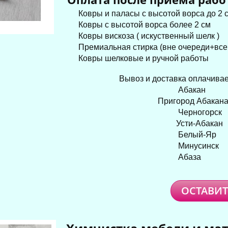
Ковры и паласы с высотой ворса до 
Ковры с высотой ворса более 2 
Ковры вискоза ( искуственный шел
Премиальная стирка (вне очереди+все у
Ковры шелковые и ручной рабо
Вывоз и доставка оплачивае
Абакан -200 р
Пригород Абакана -30
Черногорск -300 
Усти-Абакан -300 
Белый-Яр -300 
Минусинск -500 
Абаза -200 р
ОСТАВИТ