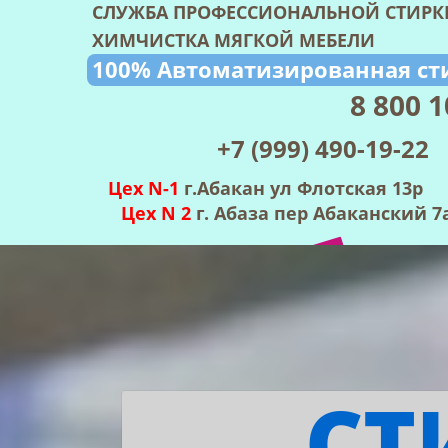
СЛУЖБА ПРОФЕССИОНАЛЬНОЙ СТИРК
ХИМЧИСТКА МЯГКОЙ МЕБЕЛИ
100% Автоматизированная ст
8 800 1
+7 (999) 490-19-22
Цех N-1
г.Абакан ул Флотс
Цех N 2
г. Абаза пер Абака
KovroFF
лучшее решение для вашего ковра
услуги
СТ
расчет онлайн
галерея