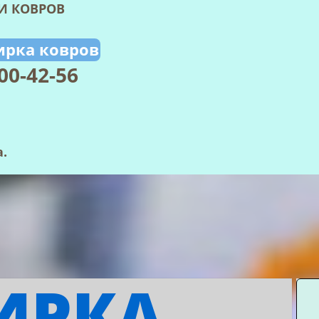
И КОВРОВ
ирка ковров
00-42-56
кая 13р
нский 7а.
ИРКА